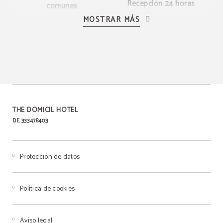
Recepción 24 horas
comunes
MOSTRAR MÁS
Servicios de lavandería/
Salones para eventos
tintorería
THE DOMICIL HOTEL
DE 333478403
Desayuno
Protección de datos
Política de cookies
Aviso legal