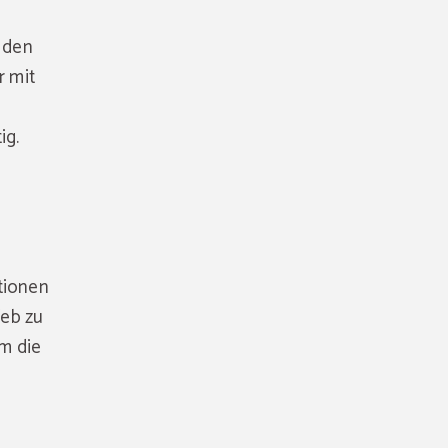
 den
r mit
ig.
ationen
Web zu
m die