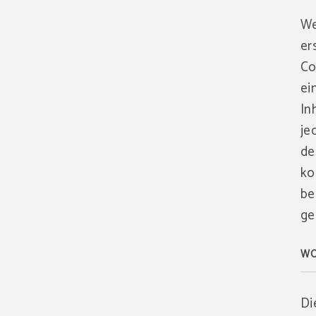
We
er
Co
ei
In
je
de
ko
be
ge
WO
Di