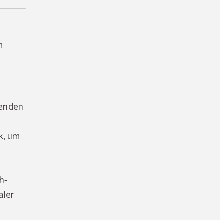
m
wenden
k, um
h-
aler