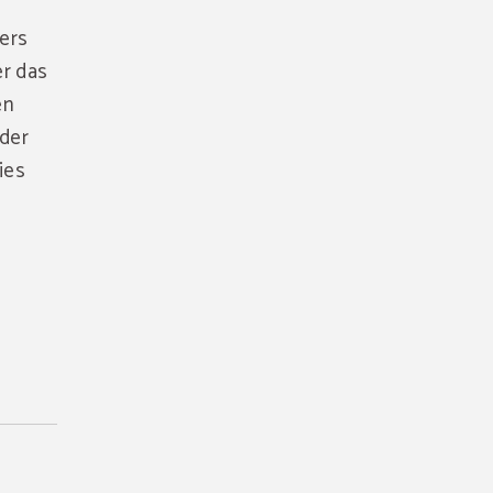
ers
er das
en
 der
ies