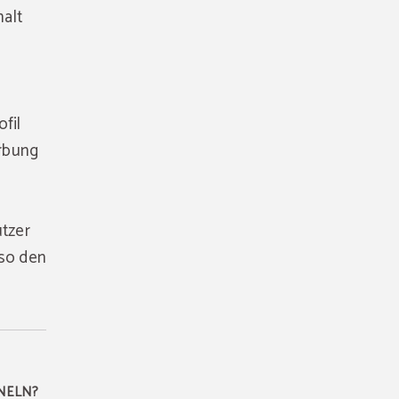
halt
fil
erbung
utzer
 so den
NELN?