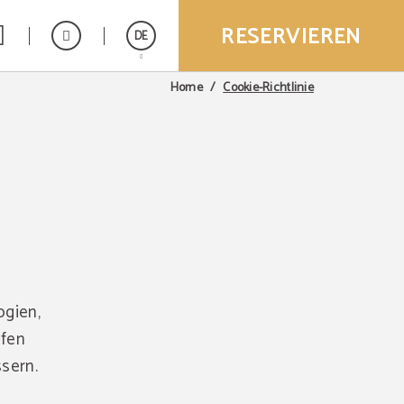
RESERVIEREN
DE
Cookie-Richtlinie
Home
Español
English
ogien,
ufen
sern.