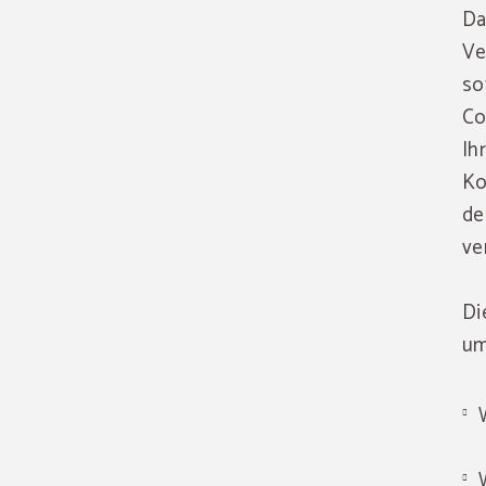
Da
Ve
so
Co
Ih
Ko
de
ve
Di
um