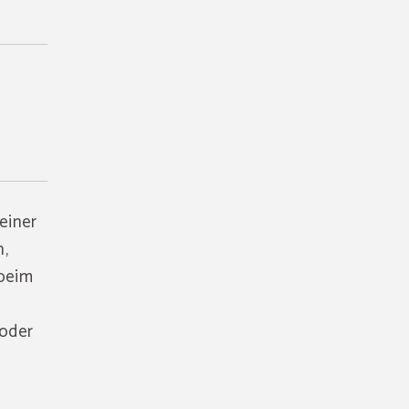
einer
n,
 beim
 oder