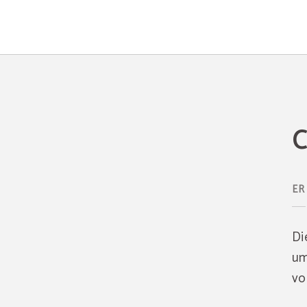
Cookie-Richtlinie - Offizielle Website
C
ER
Di
um
vo