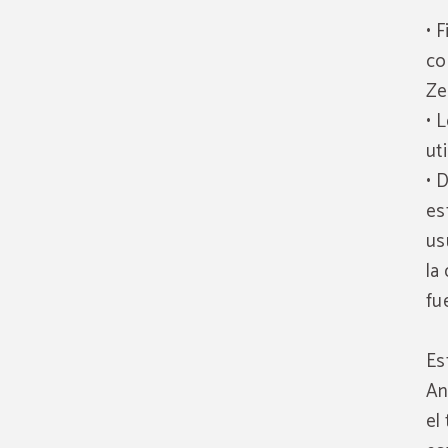
• 
co
Ze
• 
ut
• 
es
us
la
fu
Es
An
el