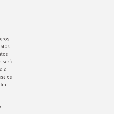
eros,
datos
atos
o será
to o
usa de
tra
y