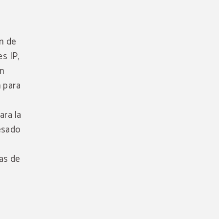
ón de
es IP,
ón
n para
ara la
resado
sas de