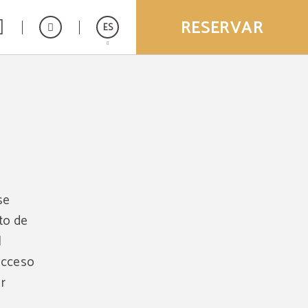
RESERVAR
ES
English
Deutsch
se
eto de
l
 acceso
r