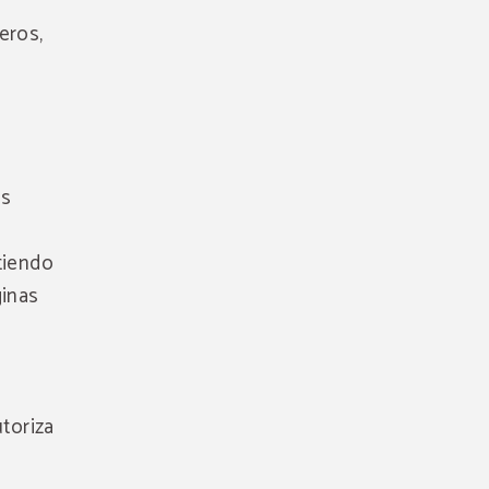
eros,
os
tiendo
ginas
utoriza