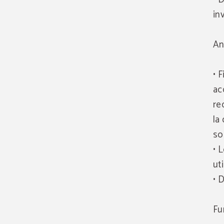
in
An
• 
ac
re
la
so
• 
ut
• 
Fu