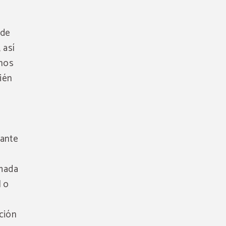
 de
 así
inos
ién
iante
rmada
I o
pción