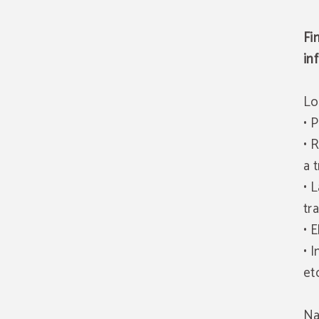
Fi
in
Lo
• 
• 
a 
• 
tr
• 
• 
et
Na