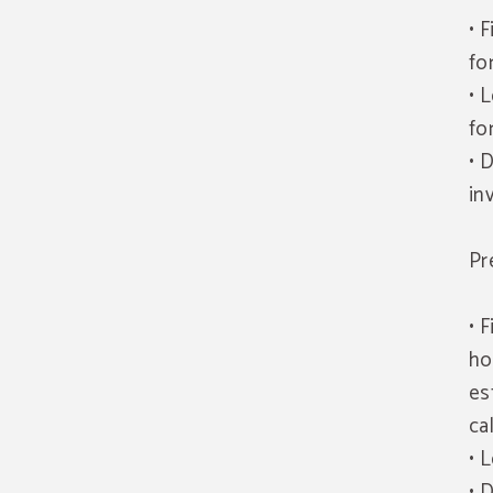
• 
fo
• 
fo
• 
in
Pr
• 
ho
es
ca
• 
• 