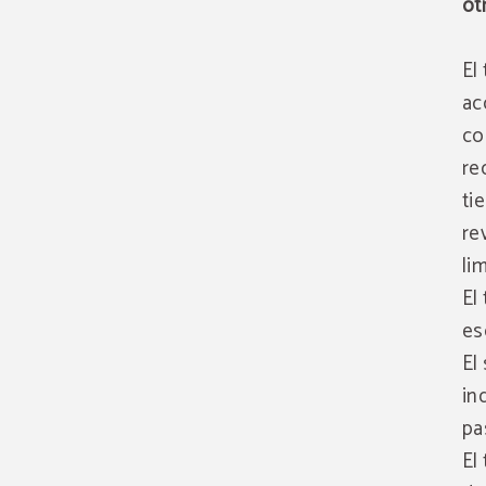
ot
El
ac
co
re
ti
re
li
El
es
El
in
pa
El