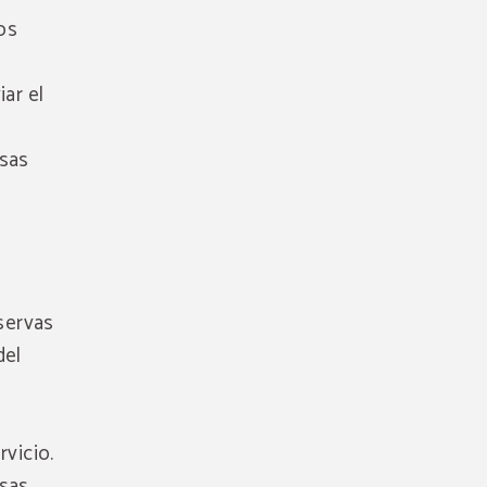
los
iar el
esas
eservas
del
rvicio.
esas