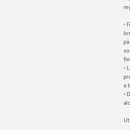
re
• 
lo
pá
so
fi
• 
pr
a 
• 
al
Ut