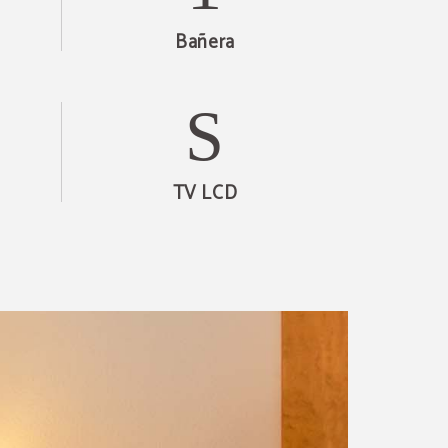
Bañera
TV LCD