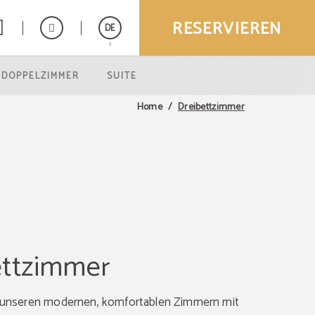
RESERVIEREN
DE
 DOPPELZIMMER
SUITE
Español
English
Dreibettzimmer
Home
ettzimmer
n unseren modernen, komfortablen Zimmern mit