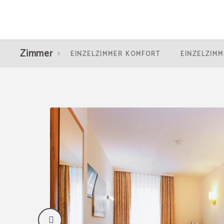
Dreibettzimmer auf das The Domicil Hotel in Frankfurt Am Main. Offizielle Web
Zimmer
EINZELZIMMER KOMFORT
EINZELZIM